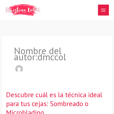
Ir
al
contenido
Nombre del
autor:dmccol
Descubre cuál es la técnica ideal
para tus cejas: Sombreado o
Microblading