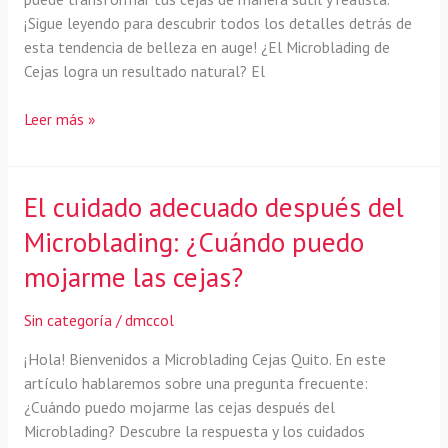
¡Sigue leyendo para descubrir todos los detalles detrás de
esta tendencia de belleza en auge! ¿El Microblading de
Cejas logra un resultado natural? El
¿El
Leer más »
Microblading
de
Cejas
El cuidado adecuado después del
se
Microblading: ¿Cuándo puedo
ve
natural?
mojarme las cejas?
Descubre
todo
Sin categoría
/
dmccol
sobre
esta
¡Hola! Bienvenidos a Microblading Cejas Quito. En este
técnica
artículo hablaremos sobre una pregunta frecuente:
semipermanente.
¿Cuándo puedo mojarme las cejas después del
Microblading? Descubre la respuesta y los cuidados