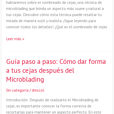
cuidados
hablaremos sobre el sombreado de cejas, una técnica de
necesarios
microblading que brinda un aspecto más suave y natural a
en
tus cejas. Descubre cómo esta técnica puede resaltar tu
Español
mirada de manera sutil y realista. ¡Sigue leyendo para
conocer todos los detalles! ¿Qué es el sombreado de cejas
Todo
Leer más »
lo
que
necesitas
Guía paso a paso: Cómo dar forma
saber
a tus cejas después del
sobre
el
Microblading
sombreado
de
Sin categoría
/
dmccol
cejas
en
Introducción: Después de realizarte el Microblading de
el
cejas, es importante conocer la forma correcta de
Microblading
recortarlas para mantener un aspecto perfecto. En este