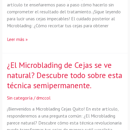
artículo te enseñaremos paso a paso cómo hacerlo sin
comprometer el resultado del tratamiento. ¡Sigue leyendo
para lucir unas cejas impecables! El cuidado posterior al
Microblading: ¿Cómo recortar tus cejas para obtener
Guía
Leer más »
paso
a
paso:
¿El Microblading de Cejas se ve
Cómo
natural? Descubre todo sobre esta
dar
forma
técnica semipermanente.
a
tus
Sin categoría
/
dmccol
cejas
después
¡Bienvenidos a Microblading Cejas Quito! En este artículo,
del
responderemos a una pregunta común: ¿El Microblading
Microblading
parece natural? Descubre cómo esta técnica revolucionaria
puede transformar tus cejas de manera sutil y realista.