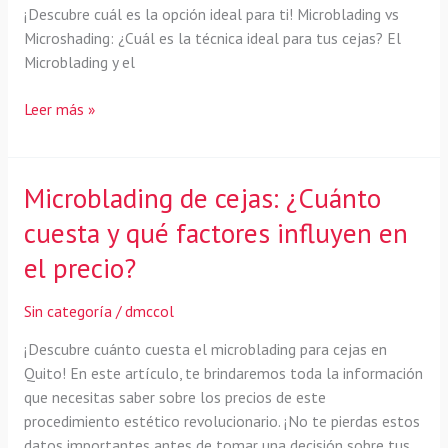
¡Descubre cuál es la opción ideal para ti! Microblading vs
Microshading: ¿Cuál es la técnica ideal para tus cejas? El
Microblading y el
Microblading
Leer más »
vs
Microshading:
¿Cuál
Microblading de cejas: ¿Cuánto
es
cuesta y qué factores influyen en
la
diferencia
el precio?
y
cuál
Sin categoría
/
dmccol
elegir
para
¡Descubre cuánto cuesta el microblading para cejas en
tus
Quito! En este artículo, te brindaremos toda la información
cejas?
que necesitas saber sobre los precios de este
procedimiento estético revolucionario. ¡No te pierdas estos
datos importantes antes de tomar una decisión sobre tus