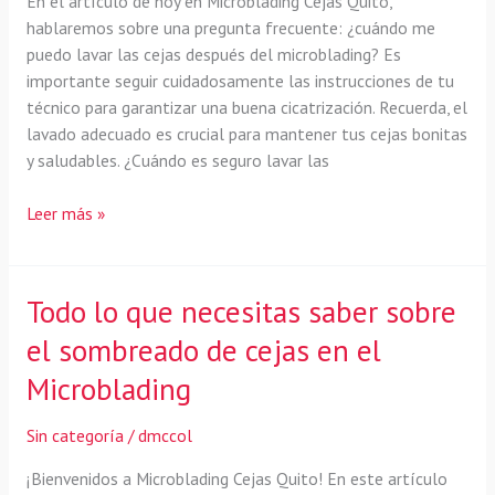
En el artículo de hoy en Microblading Cejas Quito,
hablaremos sobre una pregunta frecuente: ¿cuándo me
puedo lavar las cejas después del microblading? Es
importante seguir cuidadosamente las instrucciones de tu
técnico para garantizar una buena cicatrización. Recuerda, el
lavado adecuado es crucial para mantener tus cejas bonitas
y saludables. ¿Cuándo es seguro lavar las
¿Cuándo
Leer más »
es
seguro
lavar
Todo lo que necesitas saber sobre
las
el sombreado de cejas en el
cejas
después
Microblading
del
microblading?
Sin categoría
/
dmccol
Descubre
los
¡Bienvenidos a Microblading Cejas Quito! En este artículo