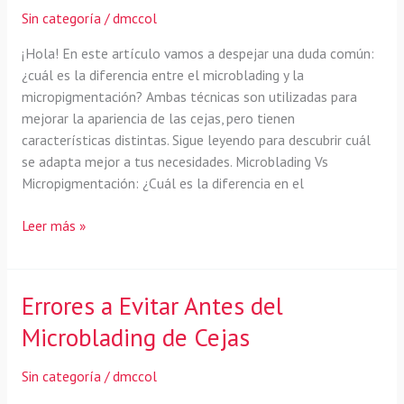
cejas:
Sin categoría
/
dmccol
Sombreado
o
¡Hola! En este artículo vamos a despejar una duda común:
Microblading
¿cuál es la diferencia entre el microblading y la
micropigmentación? Ambas técnicas son utilizadas para
mejorar la apariencia de las cejas, pero tienen
características distintas. Sigue leyendo para descubrir cuál
se adapta mejor a tus necesidades. Microblading Vs
Micropigmentación: ¿Cuál es la diferencia en el
Microblading
Leer más »
vs
Micropigmentación:
¿Cuál
Errores a Evitar Antes del
es
Microblading de Cejas
la
diferencia?
Sin categoría
/
dmccol