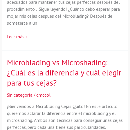
adecuados para mantener tus cejas perfectas después del
procedimiento . ¡Sigue leyendo! ¿Cuánto debo esperar para
mojar mis cejas después del Microblading? Después de
someterte a un
El
Leer más »
cuidado
adecuado
después
Microblading vs Microshading:
del
¿Cuál es la diferencia y cuál elegir
Microblading:
¿Cuándo
para tus cejas?
puedo
mojarme
Sin categoría
/
dmccol
las
cejas?
¡Bienvenidos a Microblading Cejas Quito! En este artículo
queremos aclarar la diferencia entre el microblading y el
microshading. Ambos son técnicas para conseguir unas cejas
perfectas, pero cada una tiene sus particularidades.