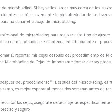
os de microblading: Si hay vellos largos muy cerca de los traz
 accidentes, sostén suavemente la piel alrededor de los trazo
 para no dañar el trabajo de microblading.
fesional de microblading para realizar este tipo de ajustes en
trabajo de microblading se mantenga intacto durante el proces
tomar al recortar mis cejas después del procedimiento de Mi
e Microblading de Cejas, es importante tomar ciertas precauci
e después del procedimiento**: Después del Microblading, es f
o tanto, es mejor esperar al menos dos semanas antes de reco
ra recortar las cejas, asegúrate de usar tijeras específicamente
 preciso y seguro.