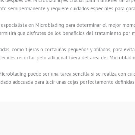
jas después del Microblading es crucial para mantener un asp
nto semipermanente y requiere cuidados especiales para garant
u especialista en Microblading para determinar el mejor mome
rmitirá que disfrutes de los beneficios del tratamiento por 
das, como tijeras o cortaúñas pequeños y afilados, para evitar
ecides recortar pelo adicional fuera del área del Microbladin
icroblading puede ser una tarea sencilla si se realiza con cu
idado adecuada para lucir unas cejas perfectamente definidas 