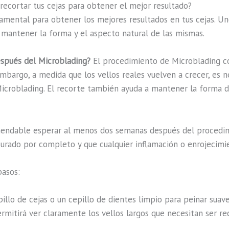
recortar tus cejas para obtener el mejor resultado?
damental para obtener los mejores resultados en tus cejas. Un
a mantener la forma y el aspecto natural de las mismas.
espués del Microblading?
El procedimiento de Microblading con
 embargo, a medida que los vellos reales vuelven a crecer, es n
icroblading. El recorte también ayuda a mantener la forma d
ndable esperar al menos dos semanas después del procedimi
 curado por completo y que cualquier inflamación o enrojecim
pasos:
illo de cejas o un cepillo de dientes limpio para peinar suave
ermitirá ver claramente los vellos largos que necesitan ser re