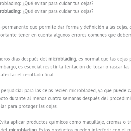
blading: ¿Qué evitar para cuidar tus cejas?
roblading
: ¿Qué evitar para cuidar tus cejas?
-permanente que permite dar forma y definición a las cejas, c
rtante tener en cuenta algunos errores comunes que debemos
meros días después del
microblading
, es normal que las cejas
bargo, es esencial resistir la tentación de tocar o rascar las 
fectar el resultado final.
r perjudicial para las cejas recién microbladed, ya que puede
ecto durante al menos cuatro semanas después del procedimient
ar para proteger las cejas.
 Evita aplicar productos químicos como maquillaje, cremas o t
 del
microblading
. Estos productos pueden interferir con el pr