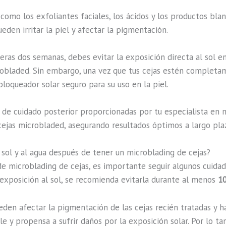
 como los exfoliantes faciales, los ácidos y los productos bl
eden irritar la piel y afectar la pigmentación.
eras dos semanas, debes evitar la exposición directa al sol en 
robladed. Sin embargo, una vez que tus cejas estén completa
loqueador solar seguro para su uso en la piel.
s de cuidado posterior proporcionadas por tu especialista en 
cejas microbladed, asegurando resultados óptimos a largo pla
 sol y al agua después de tener un microblading de cejas?
microblading de cejas, es importante seguir algunos cuidados
a exposición al sol, se recomienda evitarla durante al menos
10
eden afectar la pigmentación de las cejas recién tratadas y h
e y propensa a sufrir daños por la exposición solar. Por lo tan