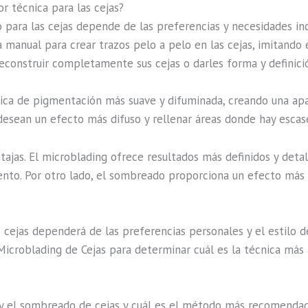
r técnica para las cejas?
para las cejas depende de las preferencias y necesidades ind
anual para crear trazos pelo a pelo en las cejas, imitando el
construir completamente sus cejas o darles forma y definici
écnica de pigmentación más suave y difuminada, creando una ap
desean un efecto más difuso y rellenar áreas donde hay escase
ajas. El microblading ofrece resultados más definidos y deta
ento. Por otro lado, el sombreado proporciona un efecto más
as cejas dependerá de las preferencias personales y el estilo 
Microblading de Cejas para determinar cuál es la técnica más
g y el sombreado de cejas y cuál es el método más recomenda