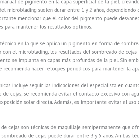
manual de pigmento en la capa superficial de la piel, creando
 del microblading suelen durar entre 1 y 2 años, dependiendo 
mportante mencionar que el color del pigmento puede desvanec
s para mantener los resultados óptimos.
a técnica en la que se aplica un pigmento en forma de sombr
ión con el microblading, los resultados del sombreado de ceja
ento se implanta en capas más profundas de la piel. Sin embar
e recomienda hacer retoques periódicos para mantener la apa
as incluye seguir las indicaciones del especialista en cuant
de cejas, se recomienda evitar el contacto excesivo con agu
a exposición solar directa. Además, es importante evitar el us
 de cejas son técnicas de maquillaje semipermanente que ofr
el sombreado de cejas puede durar entre 3 y 5 años. Ambas t