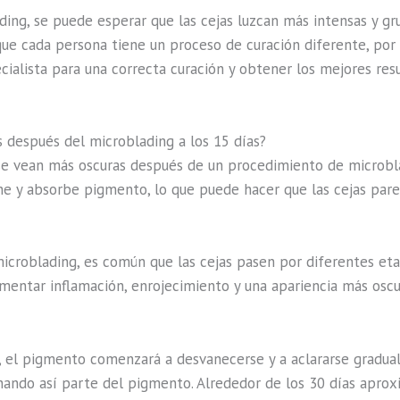
ing, se puede esperar que las cejas luzcan más intensas y gru
ue cada persona tiene un proceso de curación diferente, por l
cialista para una correcta curación y obtener los mejores res
s después del microblading a los 15 días?
se vean más oscuras después de un procedimiento de microblad
iene y absorbe pigmento, lo que puede hacer que las cejas pa
croblading, es común que las cejas pasen por diferentes eta
mentar inflamación, enrojecimiento y una apariencia más oscu
e, el pigmento comenzará a desvanecerse y a aclararse gradua
nando así parte del pigmento. Alrededor de los 30 días apro