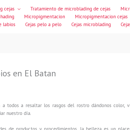
g cejas
Tratamiento de microblading de cejas
Micr
shading
Micropigmentacion
Micropigmentacion cejas
 labios
Cejas pelo a pelo
Cejas microblading
Ceja
ios en El Batan
 a todos a resaltar los rasgos del rostro dándonos color,
iar nuestro día.
des de productos y procedimientos, la belleza es un place