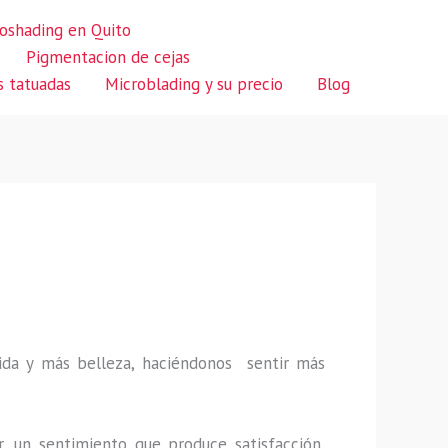
oshading en Quito
Pigmentacion de cejas
s tatuadas
Microblading y su precio
Blog
 vida y más belleza, haciéndonos sentir más
r, un sentimiento que produce satisfacción,