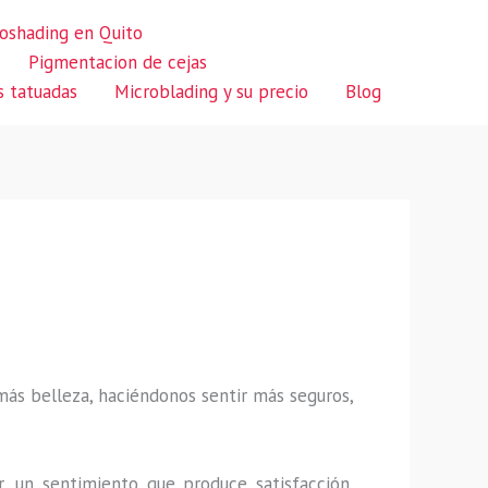
oshading en Quito
Pigmentacion de cejas
s tatuadas
Microblading y su precio
Blog
 más belleza, haciéndonos sentir más seguros,
r, un sentimiento que produce satisfacción,