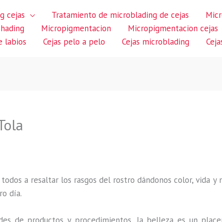
g cejas
Tratamiento de microblading de cejas
Micr
shading
Micropigmentacion
Micropigmentacion cejas
 labios
Cejas pelo a pelo
Cejas microblading
Ceja
Tola
 todos a resaltar los rasgos del rostro dándonos color, vida y
ro día.
des de productos y procedimientos, la belleza es un place